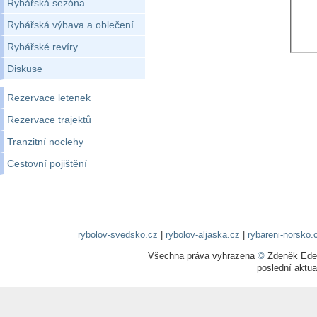
Rybářská sezóna
Rybářská výbava a oblečení
Rybářské revíry
Diskuse
Rezervace letenek
Rezervace trajektů
Tranzitní noclehy
Cestovní pojištění
rybolov-svedsko.cz
|
rybolov-aljaska.cz
|
rybareni-norsko.
Všechna práva vyhrazena
©
Zdeněk Edel
poslední aktua