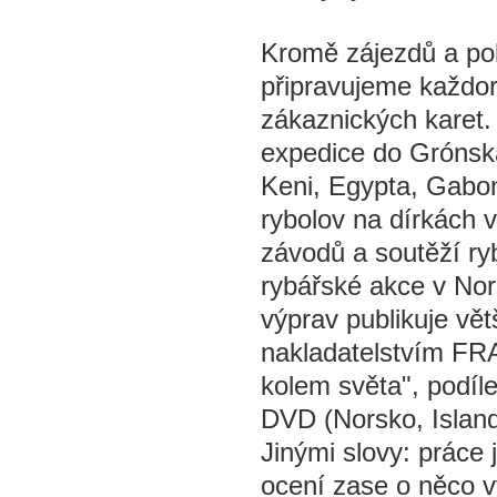
Kromě zájezdů a pob
připravujeme každor
zákaznických karet.
expedice do Grónsk
Keni, Egypta, Gabonu
rybolov na dírkách 
závodů a soutěží ry
rybářské akce v Nor
výprav publikuje vě
nakladatelstvím FRA
kolem světa", podíle
DVD (Norsko, Island
Jinými slovy: práce 
ocení zase o něco v