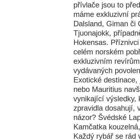
přívlače jsou to pře
máme exkluzivní prá
Dalsland, Giman či 
Tjuonajokk, případ
Hokensas. Příznivci
celém norském pobře
exkluzivním revírům
vydávaných povolene
Exotické destinace,
nebo Mauritius navš
vynikající výsledky,
zpravidla dosahují,
názor? Švédské Lap
Kamčatka kouzelná, 
Každý rybář se rád v