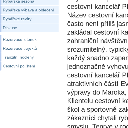
Rybářská sezóna
cestovní kancelář 
Rybářská výbava a oblečení
Název cestovní kan
Rybářské revíry
často není příliš ja
Diskuse
zakládal cestovní k
zahraniční návštěvn
Rezervace letenek
srozumitelný, typic
Rezervace trajektů
každý snadno zapa
Tranzitní noclehy
jednoznačně vyhovuj
Cestovní pojištění
cestovní kancelář P
atraktivních částí E
výpravy do Maroka, 
Klientelu cestovní 
škol a sportovně za
zákazníci chytali ry
smyslu. Teprve v ro