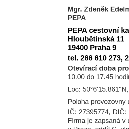
Mgr. Zdeněk Edelma
PEPA
PEPA cestovní kan
Hloubětínská 11
19400 Praha 9
tel. 266 610 273, 
Otevírací doba pr
10.00 do 17.45 hodi
Loc: 50°6'15.861"N,
Poloha provozovny 
IČ: 27395774, DIČ
Firma je zapsaná v