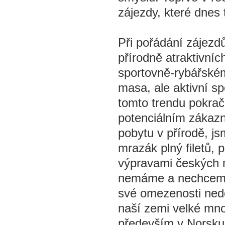
zájezdy, které dnes 
Při pořádání zájezd
přírodně atraktivníc
sportovně-rybářské
masa, ale aktivní s
tomto trendu pokra
potenciálním zákazn
pobytu v přírodě, js
mrazák plný filetů, p
výpravami českých 
nemáme a nechceme m
své omezenosti nedo
naší zemi velké mno
především v Norsku 