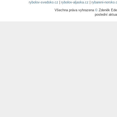
rybolov-svedsko.cz
|
rybolov-aljaska.cz
|
rybareni-norsko.
Všechna práva vyhrazena
©
Zdeněk Edel
poslední aktua