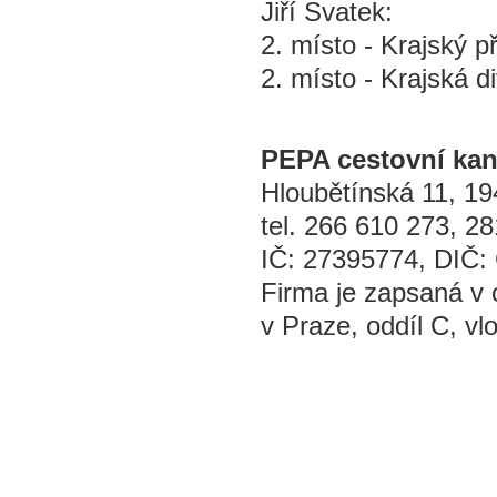
Jiří Svatek:
2. místo - Krajský p
2. místo - Krajská di
PEPA cestovní kanc
Hloubětínská 11, 1
tel. 266 610 273, 2
IČ: 27395774, DIČ
Firma je zapsaná v
v Praze, oddíl C, v