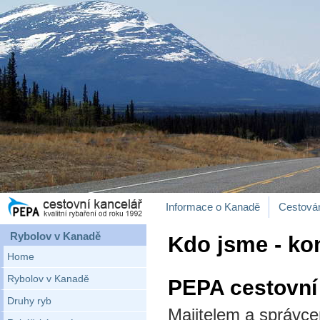
Informace o Kanadě
Cestová
Rybolov v Kanadě
Kdo jsme - ko
Home
Rybolov v Kanadě
PEPA cestovní 
Druhy ryb
Majitelem a správce