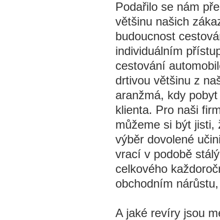
Podařilo se nám pře
většinu našich záka
budoucnost cestován
individuálním přístu
cestování automobi
drtivou většinu z na
aranžmá, kdy pobyt
klienta. Pro naši fi
můžeme si být jisti
výběr dovolené uči
vrací v podobě stál
celkového každoročn
obchodním nárůstu, 
A jaké revíry jsou m